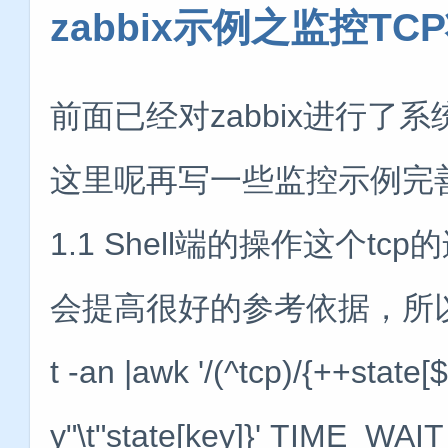
zabbix示例之监控T
前面已经对zabbix进行
这里呢再写一些监控示例完善一
1.1 Shell端的操作这个
会提高很好的参考依据，所以这
t -an |awk '/(^tcp)/{++state
y"\t"state[key]}' TIME_WAI