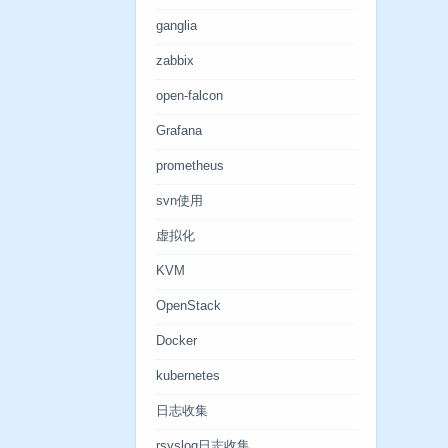
ganglia
zabbix
open-falcon
Grafana
prometheus
svn使用
虚拟化
KVM
OpenStack
Docker
kubernetes
日志收集
rsyslog日志收集